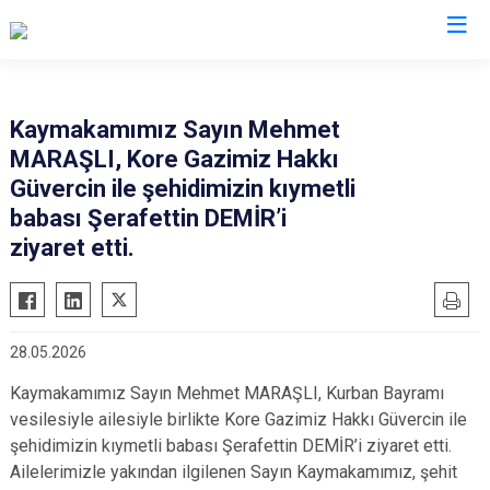
İzmir
Kaymakamımız Sayın Mehmet
MARAŞLI, Kore Gazimiz Hakkı
Aliağa
Foça
Menemen
Güvercin ile şehidimizin kıymetli
Balçova
Gaziemir
Narlıdere
babası Şerafettin DEMİR’i
Bayındır
Güzelbahçe
Ödemiş
ziyaret etti.
Bergama
Karaburun
Seferihisar
Beydağ
Karşıyaka
Selçuk
Bornova
Kemalpaşa
Tire
28.05.2026
Buca
Kınık
Torbalı
Kaymakamımız Sayın Mehmet MARAŞLI, Kurban Bayramı
Çeşme
Kiraz
Urla
vesilesiyle ailesiyle birlikte Kore Gazimiz Hakkı Güvercin ile
Çiğli
Konak
Bayraklı
şehidimizin kıymetli babası Şerafettin DEMİR’i ziyaret etti.
Ailelerimizle yakından ilgilenen Sayın Kaymakamımız, şehit
Dikili
Menderes
Karabağlar