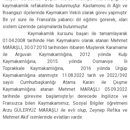
kaymakamlık refakatinde bulunmuştur. Kastamonu ili Ağlı ve
İhsangazi ilçelerinde Kaymakam Vekili olarak görev yapmıştır.
Bir yıl süre ile Fransa’da yabancı dil eğitimi görerek, idari
sistem üzerinde çalışmalarda bulunmuştur.
Kaymakamlık kursunu başarı ile tamamlayarak
01.04.2008 tarihinde Han Kaymakamı olarak atanan Mehmet
MARAŞLI, 30.07.2010 tarihinden itibaren Müşterek Kararname
ile Arguvan Kaymakamlığına, 2012 yılında Kulp
Kaymakamlığına, 2015 yılında Osmaniye İli
Toprakkale Kaymakamlığına, 2016 yılında Ürgüp
Kaymakamlığına atanmıştır.
11.08.2022 tarih ve 2022/392
sayılı Cumhurbaşkanlığı Atama Kararı ile Çeşme
Kaymakamlığına atanan Mehmet MARAŞLI 05.09.2022
tarihinde görevine başlamıştır.
İyi derecede İngilizce ve
Fransızca bilen Kaymakamımız; Sosyal Bilgiler öğretmeni
Arzu GÜLERYÜZ MARAŞLI ile evli olup, Zeynep Refika ve
Mehmet Akif isimlerinde evlatları vardır.