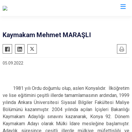
İzmir
Kaymakam Mehmet MARAŞLI
Aliağa
Foça
Menemen
Balçova
Gaziemir
Narlıdere
05.09.2022
Bayındır
Güzelbahçe
Ödemiş
Bergama
Karaburun
Seferihisar
Beydağ
Karşıyaka
Selçuk
1981 yılı Ordu doğumlu olup, aslen Konyalıdır. İlköğretim
Bornova
Kemalpaşa
Tire
ve lise eğitimini çeşitli illerde tamamlamasının ardından, 1999
Buca
Kınık
Torbalı
yılında Ankara Üniversitesi Siyasal Bilgiler Fakültesi Maliye
Bölümünü kazanmıştır. 2004 yılında açılan İçişleri Bakanlığı
Çeşme
Kiraz
Urla
Kaymakam Adaylığı sınavını kazanarak, Konya 92. Dönem
Çiğli
Konak
Bayraklı
Kaymakam Adayı olarak Mülki İdare mesleğine başlamıştır.
Dikili
Menderes
Karabağlar
Adaylık süresince çeşitli illerde mülkiye müfettişliği ve