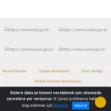
Resmi Gazete
Çeşme Belediyesi
İzmir Valiliği
Kolluk Gözetim Komisyonu
Sizlere daha iyi hizmet verebilmek için sitemizde
İsmet İnönü Mahallesi 2122 Sokak No:18 Çeşme/İZMİR
çerezlere yer veriyoruz
🍪 Çerez politikamız hakkında
232 712 68 41
bilgi edinmek için
tıklayınız
Kabul et