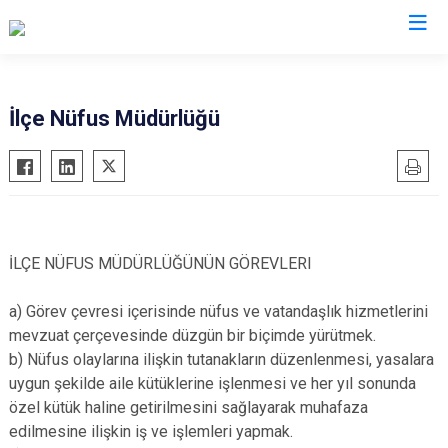
İzmir
İlçe Nüfus Müdürlüğü
Aliağa
Foça
Menemen
Balçova
Gaziemir
Narlıdere
Bayındır
Güzelbahçe
Ödemiş
Bergama
Karaburun
Seferihisar
İLÇE NÜFUS MÜDÜRLÜĞÜNÜN GÖREVLERI
Beydağ
Karşıyaka
Selçuk
a) Görev çevresi içerisinde nüfus ve vatandaşlık hizmetlerini
Bornova
Kemalpaşa
Tire
mevzuat çerçevesinde düzgün bir biçimde yürütmek.
Buca
Kınık
Torbalı
b) Nüfus olaylarına ilişkin tutanakların düzenlenmesi, yasalara
Çeşme
Kiraz
Urla
uygun şekilde aile kütüklerine işlenmesi ve her yıl sonunda
Çiğli
Konak
Bayraklı
özel kütük haline getirilmesini sağlayarak muhafaza
edilmesine ilişkin iş ve işlemleri yapmak.
Dikili
Menderes
Karabağlar