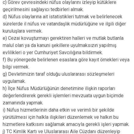
c) Görev çevresindeki nüfus olaylarını izleyip kütüklere
geçirilmesini sağlayıcı tedbirleri almak.
d) Nüfus olaylarına ait istatistikleri tutmak ve belirlenecek
sürelerde il nüfus ve vatandaşlık müdürlüğüne ve ilgili diğer
kuruluşlara vermek.
e) Cezai kovuşturmayı gerektiren halleri ve mutlak butlanla
malul olan ya da kanuni şekillere uyulmaksızın yapılmış
evlilikleri o yer Cumhuriyet Savcılığına bildirmek.
f) Bu yönergede belirlenen esaslara göre kayıt örnekleri veya
bilgi vermek.
g) Devletimizin taraf olduğu uluslararası sözleşmeleri
uygulamak.
h) İlçe Nüfus Müdürlüğünün denetimine ilişkin raporları
değerlendirerek gerekli işlemleri mevzuata uygun biçimde
zamanında yapmak.
i) Nüfus hizmetlerinin daha etkin ve verimli bir şekilde
yürütülmesi için halkla ilişkileri düzenlemek ve halkın bu
hizmetlere katkısını sağlamak amacıyla gerekli işleri yapmak.
j) TC Kimlik Kartı ve Uluslararası Aile Cüzdanı düzenleyip