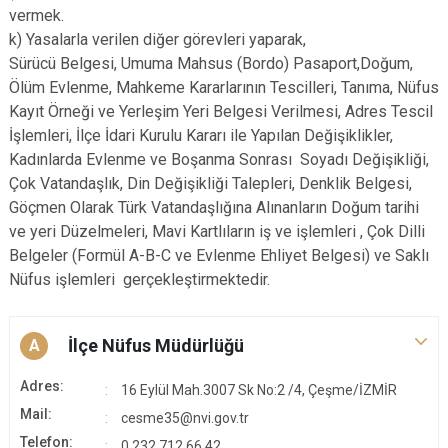
vermek.
k) Yasalarla verilen diğer görevleri yaparak,
Sürücü Belgesi, Umuma Mahsus (Bordo) Pasaport,Doğum,
Ölüm Evlenme, Mahkeme Kararlarının Tescilleri, Tanıma, Nüfus
Kayıt Örneği ve Yerleşim Yeri Belgesi Verilmesi, Adres Tescil
İşlemleri, İlçe İdari Kurulu Kararı ile Yapılan Değişiklikler,
Kadınlarda Evlenme ve Boşanma Sonrası Soyadı Değişikliği,
Çok Vatandaşlık, Din Değişikliği Talepleri, Denklik Belgesi,
Göçmen Olarak Türk Vatandaşlığına Alınanların Doğum tarihi
ve yeri Düzelmeleri, Mavi Kartlıların iş ve işlemleri , Çok Dilli
Belgeler (Formül A-B-C ve Evlenme Ehliyet Belgesi) ve Saklı
Nüfus işlemleri gerçekleştirmektedir.
İlçe Nüfus Müdürlüğü
A
Adres:
16 Eylül Mah.3007 Sk No:2 /4, Çeşme/İZMİR
Mail:
cesme35@nvi.gov.tr
Telefon:
0 232 712 66 42