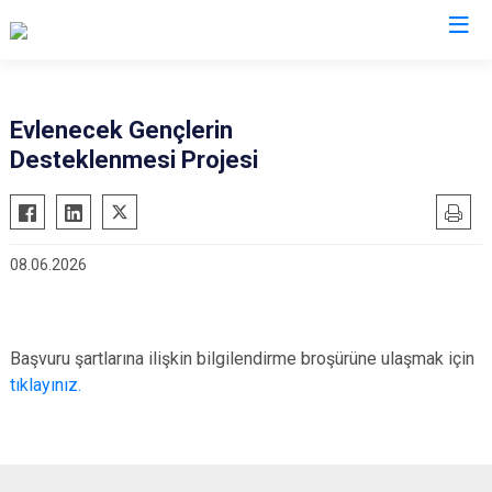
İzmir
Evlenecek Gençlerin
Desteklenmesi Projesi
Aliağa
Foça
Menemen
Balçova
Gaziemir
Narlıdere
Bayındır
Güzelbahçe
Ödemiş
08.06.2026
Bergama
Karaburun
Seferihisar
Beydağ
Karşıyaka
Selçuk
Bornova
Kemalpaşa
Tire
Başvuru şartlarına ilişkin bilgilendirme broşürüne ulaşmak için
Buca
Kınık
Torbalı
tıklayınız.
Çeşme
Kiraz
Urla
Çiğli
Konak
Bayraklı
Dikili
Menderes
Karabağlar